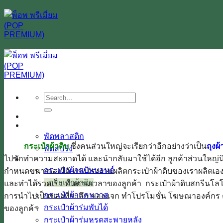
ข้าม
ไป
ยัง
เนื้อหา
หน้าหลัก
พัด
พัดพลาสติก
กระเป๋าผ้าดิบ
ซึ่งคนส่วนใหญ่จะเรียกว่าอีกอย่างว่าเป็น
ถุงผ
พัดสปริง
ไปซักทำความสะอาดได้ และนำกลับมาใช้ได้อีก ลูกค้าส่วนใหญ่น
กระเป๋า
กระเป๋าผ้าสปันบอนด์
กำหนดขนาดเองได้ ทางโรงงานผลิตกระเป๋าผ้าดิบของเราผลิตเองทุ
กระเป๋าผ้าดิบ
และทำได้รวดเร็ว ทันตามเวลาของลูกค้า กระเป๋าผ้าดิบสกรีนโลโก้
กระเป๋าผ้าแคนวาส
การนำไปเป็นของที่ระลึก ของแจก ทำโปรโมชั่น โฆษณาองค์กร ต่า
กระเป๋าผ้าร่มพับได้
ของลูกค้า
กระเป๋าผ้าร่มหูรูดสะพายหลัง